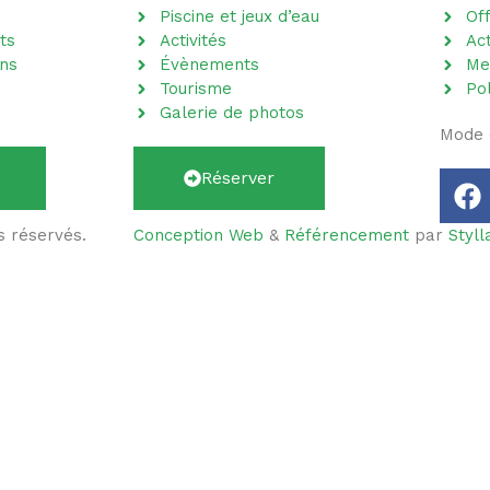
Piscine et jeux d’eau
Of
ts
Activités
Act
ons
Évènements
Me
Tourisme
Pol
Galerie de photos
Mode 
Réserver
s réservés.
Conception Web
&
Référencement
par
Styl