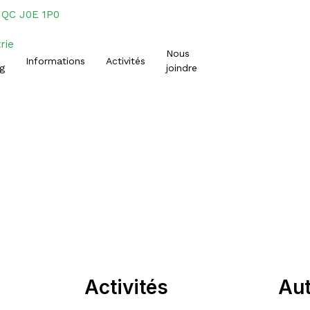
, QC J0E 1P0
Nous
Informations
Activités
g
joindre
 adultes 18 ans et +
Activités
Aut