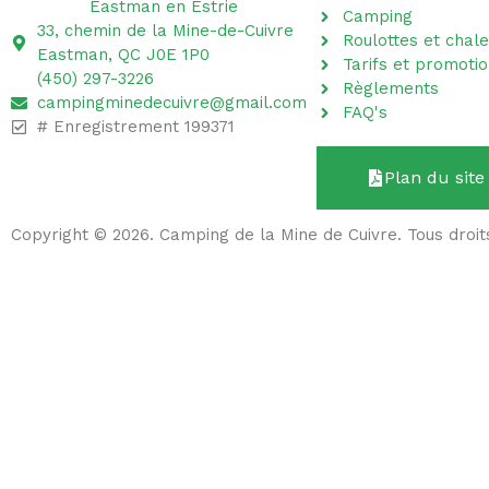
Camping
33, chemin de la Mine-de-Cuivre
Roulottes et chale
Eastman, QC J0E 1P0
Tarifs et promoti
(450) 297-3226
Règlements
campingminedecuivre@gmail.com
FAQ's
# Enregistrement 199371
Plan du site
Copyright © 2026. Camping de la Mine de Cuivre. Tous droit